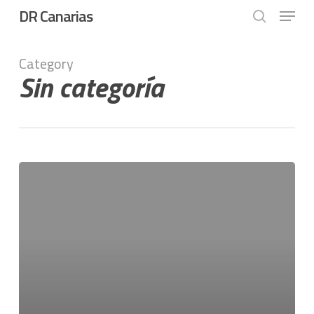
Skip
Menu
DR Canarias
to
search
main
Close
content
Menu
Category
Sin categoría